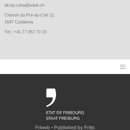
dir.ep.coha@edufr.ch
Chemin du Pré-du-Crêt 11
1647 Corbières
Tél : +41 77 457 73 15