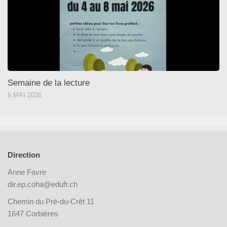
Semaine de la lecture
6 MAI 2026
Direction
Anne Favre
dir.ep.coha@edufr.ch
Chemin du Pré-du-Crêt 11
1647 Corbières