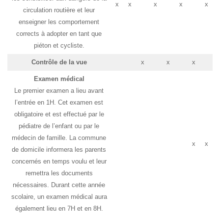
x
x
x
x
x
circulation routière et leur
enseigner les comportement
corrects à adopter en tant que
piéton et cycliste.
Contrôle de la vue
x
x
x
Examen médical
Le premier examen a lieu avant
l’entrée en 1H. Cet examen est
obligatoire et est effectué par le
pédiatre de l’enfant ou par le
médecin de famille. La commune
x
x
de domicile informera les parents
concernés en temps voulu et leur
remettra les documents
nécessaires. Durant cette année
scolaire, un examen médical aura
également lieu en 7H et en 8H.