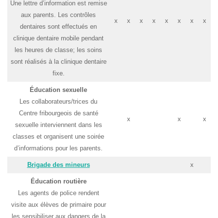
Une lettre d’information est remise
aux parents. Les contrôles
x
x
x
x
x
x
x
x
dentaires sont effectués en
clinique dentaire mobile pendant
les heures de classe; les soins
sont réalisés à la clinique dentaire
fixe.
Éducation sexuelle
Les collaborateurs/trices du
Centre fribourgeois de santé
x
x
x
sexuelle interviennent dans les
classes et organisent une soirée
d’informations pour les parents.
Brigade des mineurs
x
Éducation routière
Les agents de police rendent
visite aux élèves de primaire pour
les sensibiliser aux dangers de la