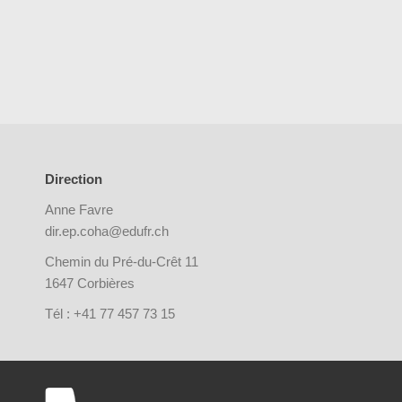
Direction
Anne Favre
dir.ep.coha@edufr.ch
Chemin du Pré-du-Crêt 11
1647 Corbières
Tél : +41 77 457 73 15