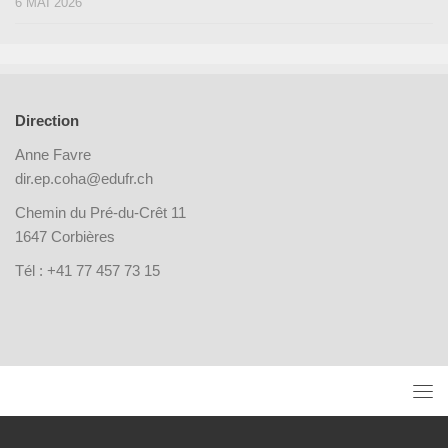
6 MAI 2026
Direction
Anne Favre
dir.ep.coha@edufr.ch
Chemin du Pré-du-Crêt 11
1647 Corbières
Tél : +41 77 457 73 15