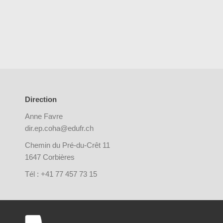
Direction
Anne Favre
dir.ep.coha@edufr.ch
Chemin du Pré-du-Crêt 11
1647 Corbières
Tél : +41 77 457 73 15