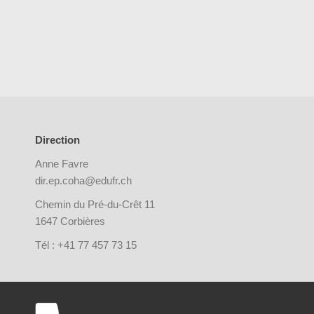
Direction
Anne Favre
dir.ep.coha@edufr.ch
Chemin du Pré-du-Crêt 11
1647 Corbières
Tél : +41 77 457 73 15