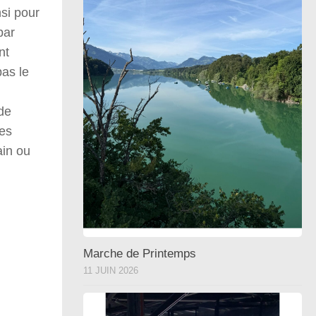
nsi pour
par
nt
pas le
 de
ves
ain ou
Marche de Printemps
11 JUIN 2026