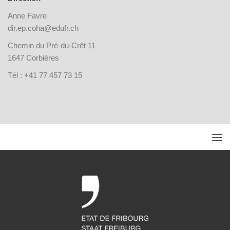
Anne Favre
dir.ep.coha@edufr.ch
Chemin du Pré-du-Crêt 11
1647 Corbières
Tél : +41 77 457 73 15